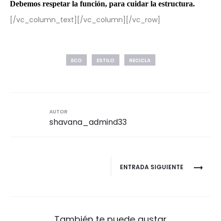
Debemos respetar la función, para cuidar la estructura.
[/vc_column_text][/vc_column][/vc_row]
ECO
ESTILO
RECICLA
AUTOR
shavana_admind33
Navegación
ENTRADA SIGUIENTE
de
entradas
También te puede gustar