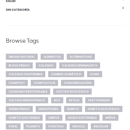
SALUD
4
SIN CATEGORÍA
Browse Tags
ABONO NATURAL
ALIMENTOS
ALTERNATIVAS
BLACK FRIDAY
CALZADO
CALZADO MINIMALISTA
CALZADO SOSTENIBLE
CAMBIO CLIMÁTICO
CLIMA
COMPOST
COMPOSTAJE
CONCIENCIACIÓN
CONSUMO RESPONSABLE
CULTIVO ECOLÓGICO
CULTIVO HIDROPÓNICO
ECO
ESTILO
FAST FASHION
GREEN FRIDAY
HIDROPONÍA
HUERTO
HUERTO ECOLÓGICO
HUERTO SOSTENIBLE
LIBROS
MODA SOSTENIBLE
NIÑOS
PAPEL
PLANETA
PLÁSTICO
RECICLA
RECICLAR