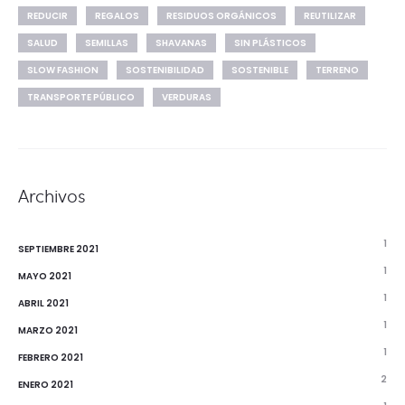
REDUCIR
REGALOS
RESIDUOS ORGÁNICOS
REUTILIZAR
SALUD
SEMILLAS
SHAVANAS
SIN PLÁSTICOS
SLOW FASHION
SOSTENIBILIDAD
SOSTENIBLE
TERRENO
TRANSPORTE PÚBLICO
VERDURAS
Archivos
1
SEPTIEMBRE 2021
1
MAYO 2021
1
ABRIL 2021
1
MARZO 2021
1
FEBRERO 2021
2
ENERO 2021