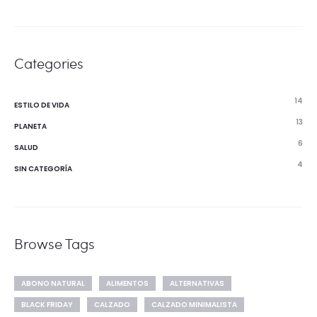
Categories
14
ESTILO DE VIDA
13
PLANETA
6
SALUD
4
SIN CATEGORÍA
Browse Tags
ABONO NATURAL
ALIMENTOS
ALTERNATIVAS
BLACK FRIDAY
CALZADO
CALZADO MINIMALISTA