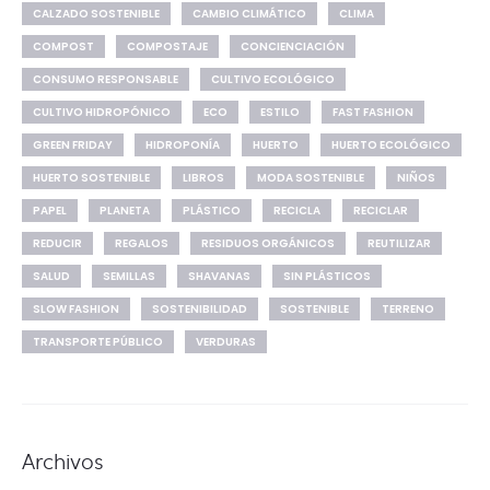
CALZADO SOSTENIBLE
CAMBIO CLIMÁTICO
CLIMA
COMPOST
COMPOSTAJE
CONCIENCIACIÓN
CONSUMO RESPONSABLE
CULTIVO ECOLÓGICO
CULTIVO HIDROPÓNICO
ECO
ESTILO
FAST FASHION
GREEN FRIDAY
HIDROPONÍA
HUERTO
HUERTO ECOLÓGICO
HUERTO SOSTENIBLE
LIBROS
MODA SOSTENIBLE
NIÑOS
PAPEL
PLANETA
PLÁSTICO
RECICLA
RECICLAR
REDUCIR
REGALOS
RESIDUOS ORGÁNICOS
REUTILIZAR
SALUD
SEMILLAS
SHAVANAS
SIN PLÁSTICOS
SLOW FASHION
SOSTENIBILIDAD
SOSTENIBLE
TERRENO
TRANSPORTE PÚBLICO
VERDURAS
Archivos