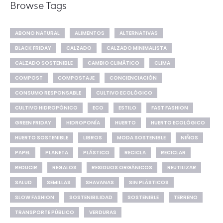
Browse Tags
ABONO NATURAL
ALIMENTOS
ALTERNATIVAS
BLACK FRIDAY
CALZADO
CALZADO MINIMALISTA
CALZADO SOSTENIBLE
CAMBIO CLIMÁTICO
CLIMA
COMPOST
COMPOSTAJE
CONCIENCIACIÓN
CONSUMO RESPONSABLE
CULTIVO ECOLÓGICO
CULTIVO HIDROPÓNICO
ECO
ESTILO
FAST FASHION
GREEN FRIDAY
HIDROPONÍA
HUERTO
HUERTO ECOLÓGICO
HUERTO SOSTENIBLE
LIBROS
MODA SOSTENIBLE
NIÑOS
PAPEL
PLANETA
PLÁSTICO
RECICLA
RECICLAR
REDUCIR
REGALOS
RESIDUOS ORGÁNICOS
REUTILIZAR
SALUD
SEMILLAS
SHAVANAS
SIN PLÁSTICOS
SLOW FASHION
SOSTENIBILIDAD
SOSTENIBLE
TERRENO
TRANSPORTE PÚBLICO
VERDURAS