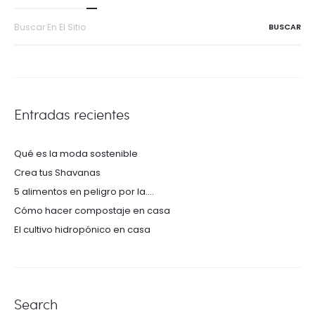
de
Buscar
entradas
por:
Entradas recientes
Qué es la moda sostenible
Crea tus Shavanas
5 alimentos en peligro por la….
Cómo hacer compostaje en casa
El cultivo hidropónico en casa
Search