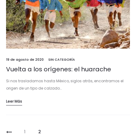
19 de agosto de 2020
SIN CATEGORÍA
Vuelta a los orígenes: el huarache
Si nos trasladamos hasta México, siglos atrás, encontramos el
origen de un tipo de calzado…
Leer Más
Paginación
1
2